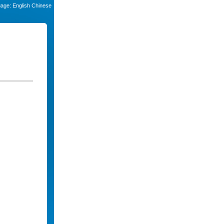
uage:
English
Chinese