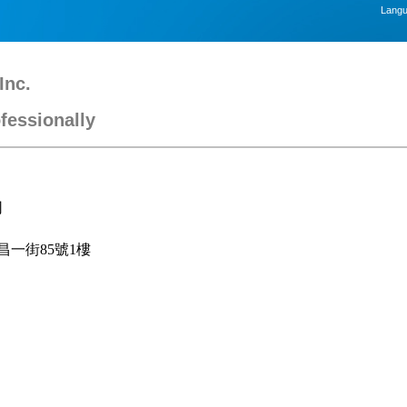
Lang
Inc.
fessionally
司
昌一街85號1樓