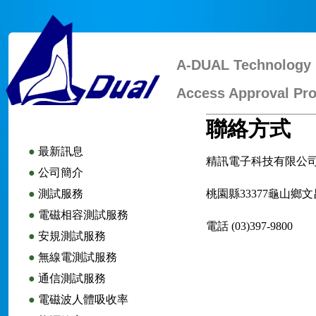
A-DUAL Technology 
Access Approval Pro
聯絡方式
●
最新訊息
精訊電子科技有限公
●
公司簡介
●
測試服務
桃園縣33377龜山鄉文
●
電磁相容測試服務
電話 (03)397-9800
●
安規測試服務
●
無線電測試服務
●
通信測試服務
●
電磁波人體吸收率