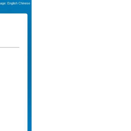
uage:
English
Chinese